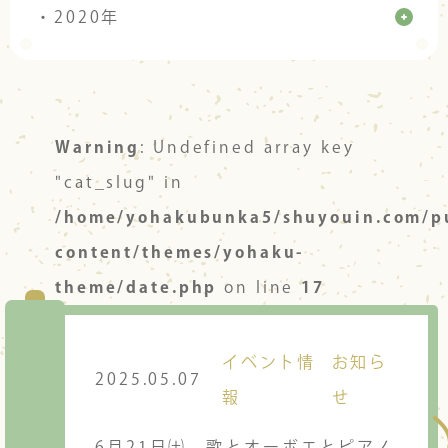
・2020年
Warning
: Undefined array key
"cat_slug" in
/home/yohakubunka5/shuyouin.com/p
content/themes/yohaku-
theme/date.php
on line
17
イベント情
お知ら
2025.05.07
報
せ
6月21日㈯ 歌とオーボエとピアノ