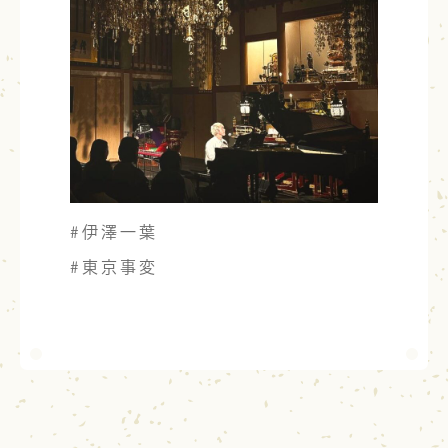
#伊澤一葉
#東京事変